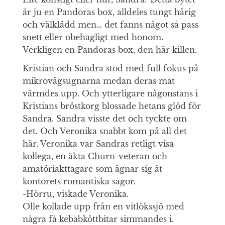
är ju en Pandoras box, alldeles tungt hårig
och välklädd men… det fanns något så pass
snett eller obehagligt med honom.
Verkligen en Pandoras box, den här killen.
Kristian och Sandra stod med full fokus på
mikrovågsugnarna medan deras mat
värmdes upp. Och ytterligare någonstans i
Kristians bröstkorg blossade hetans glöd för
Sandra. Sandra visste det och tyckte om
det. Och Veronika snabbt kom på all det
här. Veronika var Sandras retligt visa
kollega, en äkta Churn-veteran och
amatöriakttagare som ägnar sig åt
kontorets romantiska sagor.
-Hörru, viskade Veronika.
Olle kollade upp från en vitlökssjö med
några få kebabköttbitar simmandes i.