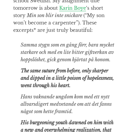
school Swedish. My assignment due
tomorrow is about
Karin Boye
‘s short
story
Min son blir inte snickare
(“My son
won’t become a carpenter”). These
excerpts* are just truly beautiful:
Samma stygn som en gång förr, bara mycket
starkare och med en lite bitter giftverkan av
hoppslöshet, gick genom hjärtat på honom.
The same suture from before, only sharper
and dipped in a little poison of hopelessness,
went through his heart.
Hans vaknande ungdom kom med ett nytt
allvarsdigert medvetande om att det fanns
något som hette framtid.
His burgeoning youth dawned on him with
a new and overwhelming realization, that