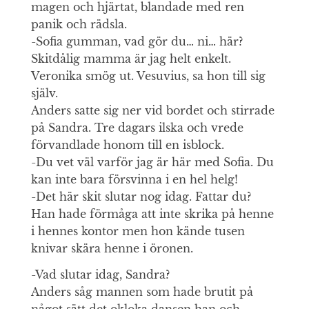
magen och hjärtat, blandade med ren
panik och rädsla.
-Sofia gumman, vad gör du… ni… här?
Skitdålig mamma är jag helt enkelt.
Veronika smög ut. Vesuvius, sa hon till sig
själv.
Anders satte sig ner vid bordet och stirrade
på Sandra. Tre dagars ilska och vrede
förvandlade honom till en isblock.
-Du vet väl varför jag är här med Sofia. Du
kan inte bara försvinna i en hel helg!
-Det här skit slutar nog idag. Fattar du?
Han hade förmåga att inte skrika på henne
i hennes kontor men hon kände tusen
knivar skära henne i öronen.
-Vad slutar idag, Sandra?
Anders såg mannen som hade brutit på
något sätt det okloka dansen han och