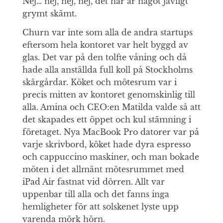
Nej… nej, nej, nej, det här är något jävligt
grymt skämt.
Churn var inte som alla de andra startups
eftersom hela kontoret var helt byggd av
glas. Det var på den tolfte våning och då
hade alla anställda full koll på Stockholms
skärgårdar. Köket och mötesrum var i
precis mitten av kontoret genomskinlig till
alla. Amina och CEO:en Matilda valde så att
det skapades ett öppet och kul stämning i
företaget. Nya MacBook Pro datorer var på
varje skrivbord, köket hade dyra espresso
och cappuccino maskiner, och man bokade
möten i det allmänt mötesrummet med
iPad Air fastnat vid dörren. Allt var
uppenbar till alla och det fanns inga
hemligheter för att solskenet lyste upp
varenda mörk hörn.