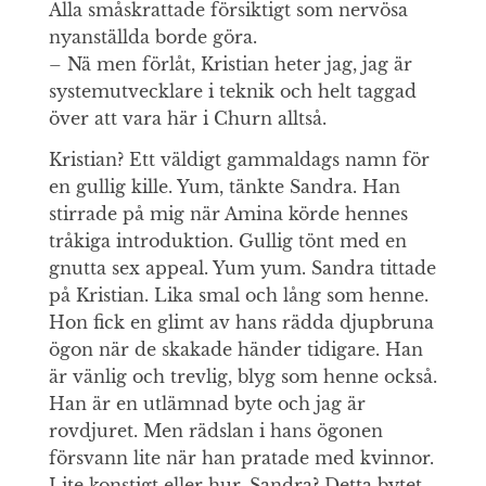
Alla småskrattade försiktigt som nervösa
nyanställda borde göra.
– Nä men förlåt, Kristian heter jag, jag är
systemutvecklare i teknik och helt taggad
över att vara här i Churn alltså.
Kristian? Ett väldigt gammaldags namn för
en gullig kille. Yum, tänkte Sandra. Han
stirrade på mig när Amina körde hennes
tråkiga introduktion. Gullig tönt med en
gnutta sex appeal. Yum yum. Sandra tittade
på Kristian. Lika smal och lång som henne.
Hon fick en glimt av hans rädda djupbruna
ögon när de skakade händer tidigare. Han
är vänlig och trevlig, blyg som henne också.
Han är en utlämnad byte och jag är
rovdjuret. Men rädslan i hans ögonen
försvann lite när han pratade med kvinnor.
Lite konstigt eller hur, Sandra? Detta bytet