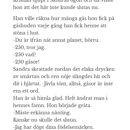
Kristian djupt i Sandras ögon och då visste
hon att det här inte kunde slutas nu.
Han ville räkna hur många gås hon fick på
gåshuden varje gång han fick henne att
stöna i lust.
-Du är ifrån nåt annat planet, hörru.
-250, tror jag.
-250 vad?
-250 gåsor!
Sandra skrattade medan det elaka drycken
av smärtan och ren nöje slängdes hit och
dit i hjärtat. -Jävla tönt, alltså, gåsor är inte
ens ett ord.
Han är så himla glad. Helt ändrat man i
hennes famn. Hon började gråta.
-Måste erkänna nånting.
Kanske nu skulle det slutas.
-Jag har döpt dina födelsemärken.