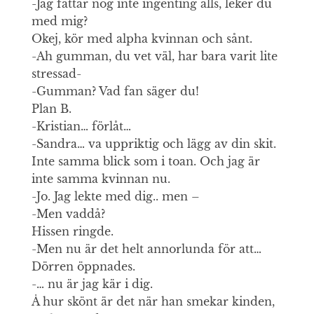
-Jag fattar nog inte ingenting alls, leker du
med mig?
Okej, kör med alpha kvinnan och sånt.
-Ah gumman, du vet väl, har bara varit lite
stressad-
-Gumman? Vad fan säger du!
Plan B.
-Kristian… förlåt…
-Sandra… va uppriktig och lägg av din skit.
Inte samma blick som i toan. Och jag är
inte samma kvinnan nu.
-Jo. Jag lekte med dig.. men –
-Men vaddå?
Hissen ringde.
-Men nu är det helt annorlunda för att…
Dörren öppnades.
-… nu är jag kär i dig.
Å hur skönt är det när han smekar kinden,