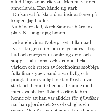
alltid fängslad av rädslan. Men nu var det
annorlunda. Han kände sig stark.
-Du kan väl förklara dina insinuationer på
krogen. Jag bjuder.
Nu händer det!, skrek Sandra i hjärnans
plats. Nu fångar jag honom.
De kunde vinna Nobelpriset i tillämpad
fysik i krogen eftersom de lyckades – böja
ljud och energi runt omkring dem, och
stoppa – allt annat och strunta i hela
världen och resten av Stockholms snobbiga
fulla finanstyper. Sandra var livlig och
pratglad som vanligt medan Kristian var
stark och bemötte hennes flirtande med
intensiva blickar. Ibland skrämde han
henne för att han var alldeles för självsäker
när han gjorde det. Sex öl och glas vin
senare. Och Kristian tittade rakt på hennes